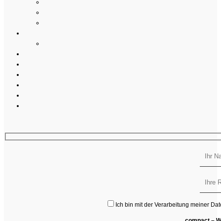
Ich bin mit der Verarbeitung meiner Da
compact – W